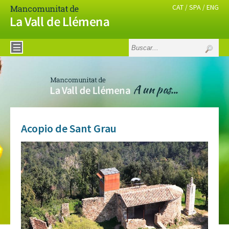
CAT
SPA
ENG
/
/
INICIO
CÓMO
LLEGAR
TERRITORIO
ALOJAMIENTOS
RESTAURANTES
Acopio de Sant Grau
NOTICIAS
AGENDA
CÓMO
LLEGAR