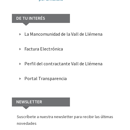
MÚSICA
EVENTOS
DE TU INTERÉS
POPULARES
PESEBRES
La Mancomunidad de la Vall de Llémena
MERCADOS
Factura Electrónica
Y
FERIAS
Perfil del contractante Vall de Llémena
Portal Transparencia
TURISMO
ACTIVO
ALOJAMIENTO
NEWSLETTER
GASTRONOMÍA
Suscríbete a nuestra newsletter para recibir las últimas
RESTAURANTES
novedades
AGENDA