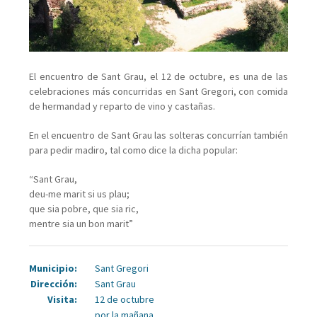
TERRITORIO
Y
NATURALEZA
CULTURA
El encuentro de Sant Grau, el 12 de octubre, es una de las
celebraciones más concurridas en Sant Gregori, con comida
Y
de hermandad y reparto de vino y castañas.
PATRIMONIO
En el encuentro de Sant Grau las solteras concurrían también
FIESTAS
para pedir madiro, tal como dice la dicha popular:
Y
“Sant Grau,
deu-me marit si us plau;
EVENTOS
que sia pobre, que sia ric,
JORNADAS
mentre sia un bon marit”
Y
Municipio:
Sant Gregori
CAMPAÑAS
Dirección:
Sant Grau
GASTRONÓMICAS
Visita:
12 de octubre
por la mañana