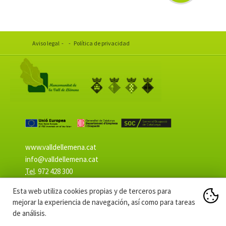
MEDIA
Aviso legal
-
-
Política de privacidad
www.valldellemena.cat
info@valldellemena.cat
Tel
.
972 428 300
Programación web:
Diseño
Esta web utiliza cookies propias y de terceros para
mejorar la experiencia de navegación, así como para tareas
de análisis.