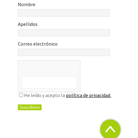
Nombre
DE
ACTIVIDADES
Apellidos
PORTAL
TRANSPARENCIA
Correo electrónico
E-
TAULER
PUBLICACIONES
He leído y acepto la
política de privacidad
.
CONTACTO
TRÁMITES
Y
GESTIONES